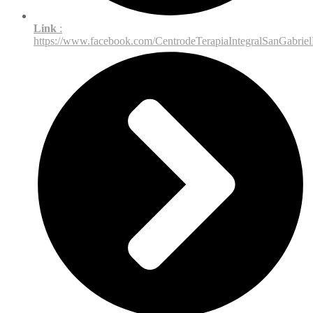
Link
:
https://www.facebook.com/CentrodeTerapiaIntegralSanGabri